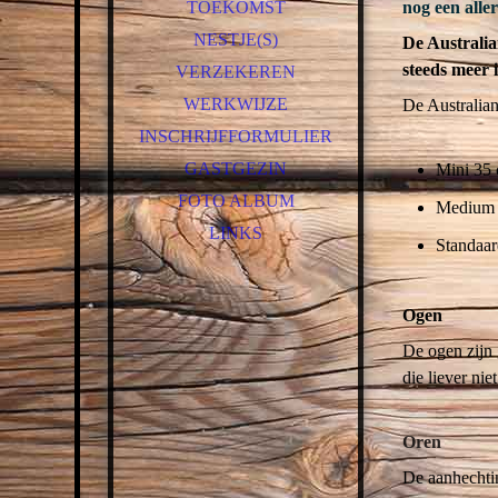
TOEKOMST
nog een aller
LADY
NESTJE(S)
De Australia
MOLLY
steeds meer 
VERZEKEREN
ZOË
WERKWIJZE
De Australian
PHOEBE
INSCHRIJFFORMULIER
JAMES
GASTGEZIN
Mini 35 
GAPPIE
FOTO ALBUM
Medium 4
LINKS
Standaar
Ogen
De ogen zijn 
die liever ni
Oren
De aanhechtin