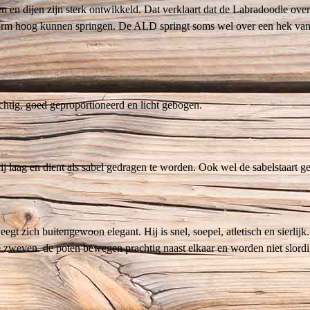
n en dijen zijn sterk ontwikkeld. Dat verklaart dat de Labradoodle over
rm hoog kunnen springen. De ALD springt soms wel over een hek van
chtig, goed geproportioneerd en licht gebogen.
vrij laag en dient als sabel gedragen te worden. Ook wel de sabelstaart 
t zich buitengewoon elegant. Hij is snel, soepel, atletisch en sierlijk.
j te zweven. de poten bewegen prachtig naast elkaar en worden niet slordi