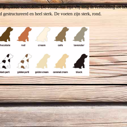
gespierde schouders. De voorpoten zijn vrij lang in verhouding tot he
 gestructureerd en heel sterk. De voeten zijn sterk, rond.