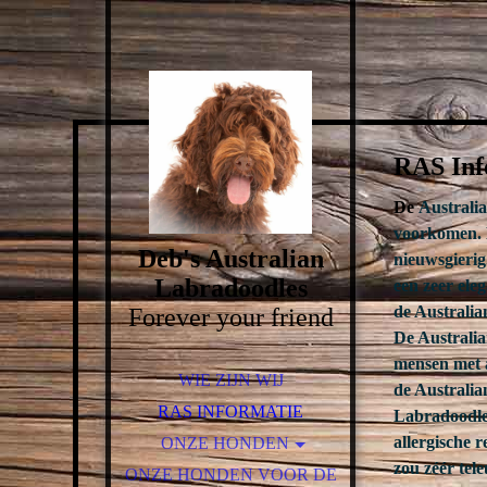
RAS Inf
De
Australia
voorkomen.
Deb's Australian
nieuwsgierig
Labradoodles
een zeer ele
de Australian
Forever your friend
De Australia
mensen met a
WIE ZIJN WIJ
de Australia
RAS INFORMATIE
Labradoodle,
allergische 
ONZE HONDEN
zou zéér tel
ONZE HONDEN VOOR DE
SPOT