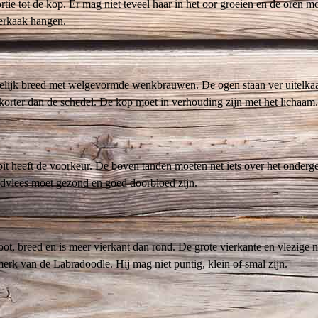
rtie tot de kop. Er mag niet teveel haar in het oor groeien en de oren m
erkaak hangen.
delijk breed met welgevormde wenkbrauwen. De ogen staan ver uitelkaa
korter dan de schedel. De kop moet in verhouding zijn met het lichaam.
it heeft de voorkeur. De boven tanden moeten net iets over het onderg
ndvlees moet gezond en goed doorbloed zijn.
oot, breed en is meer vierkant dan rond. De grote vierkante en vlezige n
erk van de Labradoodle. Hij mag niet puntig, klein of smal zijn.