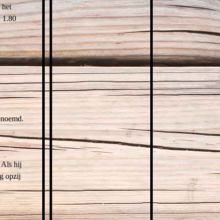
 het
 1.80
genoemd.
 Als hij
g opzij