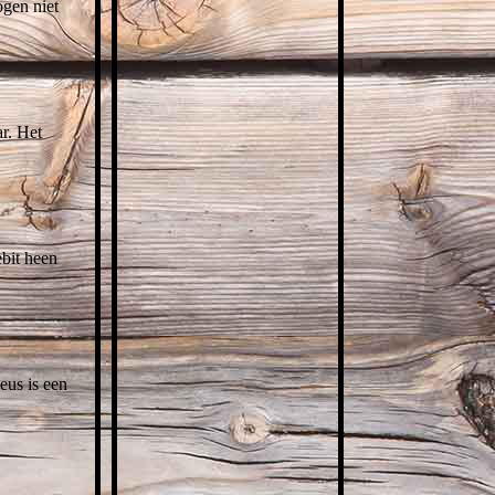
ogen niet
r. Het
ebit heen
eus is een