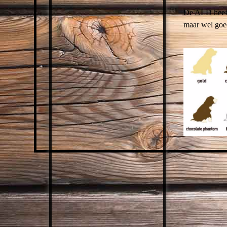
De ALD heeft 
maar wel goed