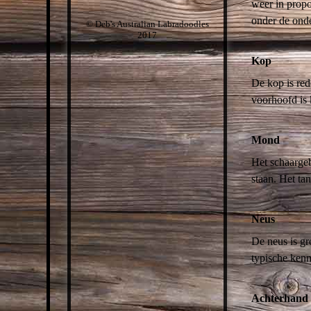
weer in propo
onder de ond
© Deb's Australian Labradoodles
2017
Kop
De kop is re
voorhoofd is 
Mond
Het schaargeb
staan. Het ta
Neus
De neus is gr
typische kenm
Achterhand