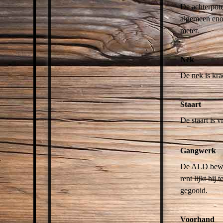
De achterpote
algemeen eno
meter.
Nek
De nek is kra
Staart
De staart is 
Gangwerk
De ALD beweeg
rent lijkt hi
gegooid.
Voorhand