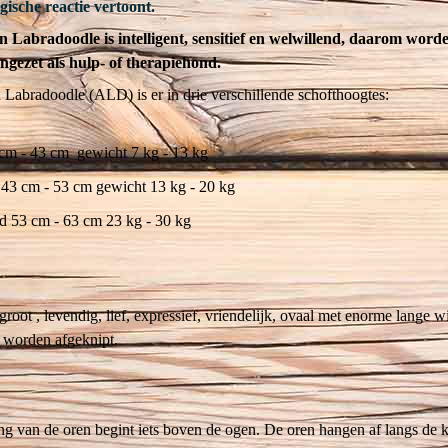
gische reactie vertoont.
n Labradoodle is intelligent, sensitief en welwillend, daarom word
ingezet als hulp- of therapiehond.
 Labradoodle (ALD) is er in drie verschillende schofthoogtes:
cm - 43 cm gewicht 7 kg - 13 kg
3 cm - 53 cm gewicht 13 kg - 20 kg
d 53 cm - 63 cm 23 kg - 30 kg
groot , levendig, lief, expressief, vriendelijk, ovaal met enorme lange 
et worden afgeknipt.
g van de oren begint iets boven de ogen. De oren hangen af langs de 