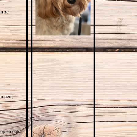
en ze
wimpers,
kop en ook