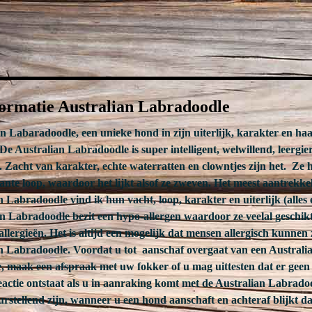
ormatie Australian Labradoodle
n Labaradoodle, een unieke hond in zijn uiterlijk, karakter en ha
De Australian Labradoodle is super intelligent, welwillend, leergie
. Zacht van karakter, echte waterratten en clowntjes zijn het. Ze
gante loop, waardoor het lijkt alsof ze zweven. Het meest aantrekke
 Labradoodle vind ik hun vacht, loop, karakter en uiterlijk (alles e
n Labradoodle bezit een hypo-allergen waardoor ze veelal geschikt
llergieën. Het is altijd een mogelijk dat mensen allergisch kunnen 
n Labradoodle. Voordat u tot aanschaf overgaat van een Australi
 maak een afspraak met uw fokker of u mag uittesten dat er geen
reactie ontstaat als u in aanraking komt met de Australian Labrado
eurstellend zijn, wanneer u een hond aanschaft en achteraf blijkt da