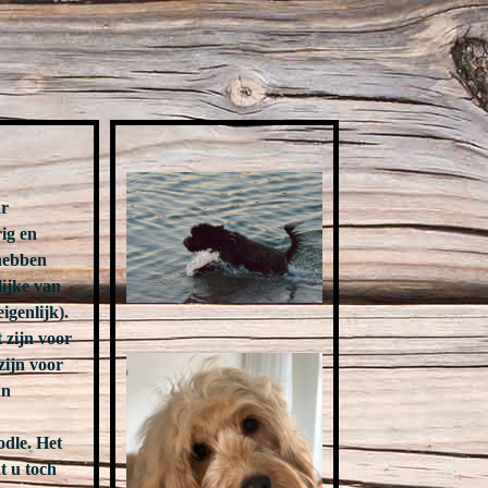
ar
rig en
 hebben
lijke van
igenlijk).
 zijn voor
zijn voor
an
odle. Het
t u toch